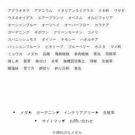
アグラオネマ
アデニウム
イタリアンライグラス
イネ科
ウサギ
ウスネオイデス
エアープランツ
オベスム
オルビフォリア
オーシャンブルー
オーツヘイ
オーバーフロー
カラテア
ガーデニング
ギボウシ
グリーンカーテン
コメリ
スパニッシュモス
ダイソー
チモシー
ハオルチア
パッションフルーツ
ビオトープ
ブルーベリー
ホスタ
マメ科
ミョウガ
メダカ
品種
塊根植物
多肉植物
害虫
宿根草
挿し木
新芽
株分け
水草
無機質培養土
球根
生牧草
睡蓮鉢
育て方
胴切り
釣り日和
青虫
メダカ
ガーデニング
インテリアグリーン
生牧草
サイトマップ
お問い合わせ
©
晴れのちメダカ.