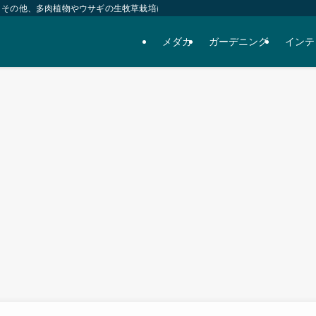
！その他、多肉植物やウサギの生牧草栽培についても。
メダカ
ガーデニング
インテ