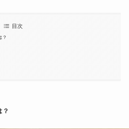
目次
は？
は？