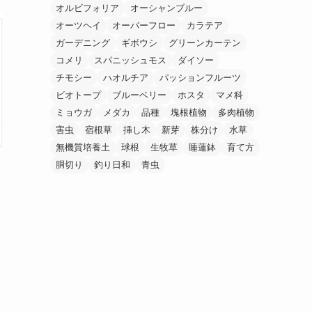
オルビフォリア
オーシャンブルー
オーツヘイ
オーバーフロー
カラテア
ガーデニング
ギボウシ
グリーンカーテン
コメリ
スパニッシュモス
ダイソー
チモシー
ハオルチア
パッションフルーツ
ビオトープ
ブルーベリー
ホスタ
マメ科
ミョウガ
メダカ
品種
塊根植物
多肉植物
害虫
宿根草
挿し木
新芽
株分け
水草
無機質培養土
球根
生牧草
睡蓮鉢
育て方
胴切り
釣り日和
青虫