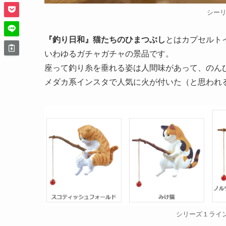
シー
『釣り日和』猫たちのひまつぶし
とはカプセルト
いわゆるガチャガチャの景品です。
座って釣り糸を垂れる姿は人間味があって、のん
メダカ系インスタで人気に火が付いた（と思われ
シリーズ１ライ