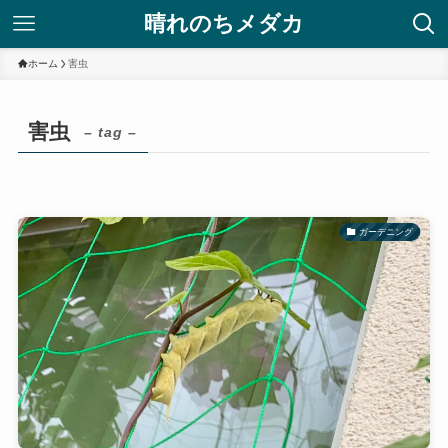
晴れのちメダカ
ホーム
害虫
害虫
– tag –
ガーデニング